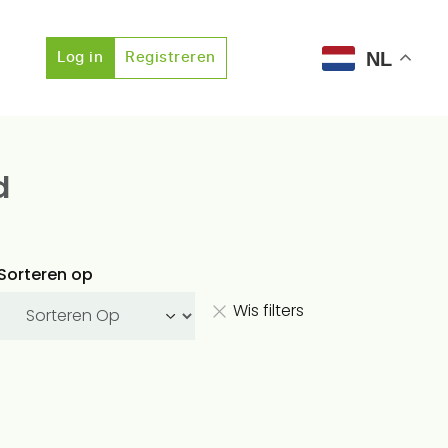
NL
Log in
Registreren
d
Sorteren op
Wis filters