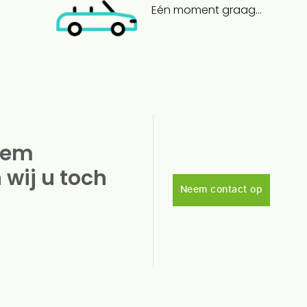
Eén moment graag...
Neem
 wij u toch
Neem contact op