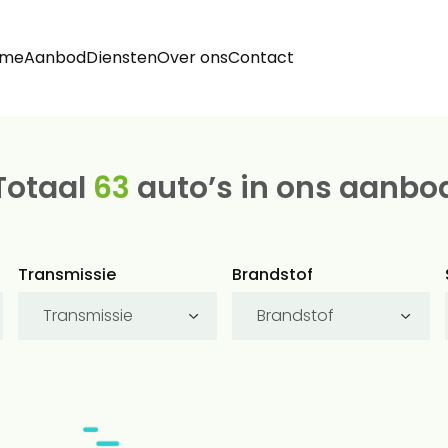
ome
Aanbod
Diensten
Over ons
Contact
Totaal
63
auto’s in ons aanbo
Transmissie
Brandstof
Transmissie
Brandstof