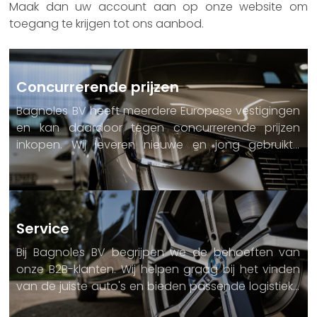
Maak dan uw account aan op onze website om
toegang te krijgen tot ons aanbod.
Concurrerende prijzen
Bagnoles BV heeft meerdere Europese vestigingen
en kan daardoor tegen concurrerende prijzen
inkopen. Wij leveren nieuwe en jong gebruikte
auto's aan onafhankelijke autobedrijven, gevestigd
door heel Europa en zelfs daarbuiten.
Service
Bij Bagnoles BV begrijpen we de behoeften van
onze B2B-klanten. Wij helpen graag bij het vinden
van de juiste auto's en bieden passende logistieke
diensten, concurrerende handelsprijzen en een