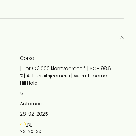
Corsa
| Tot € 3.000 klantvoordeel* | SOH 98,6
%| Achteruitrijcamera | Warmtepomp |
Hill Hold
5
Automaat
28-02-2025
NL
XX-XX-XX