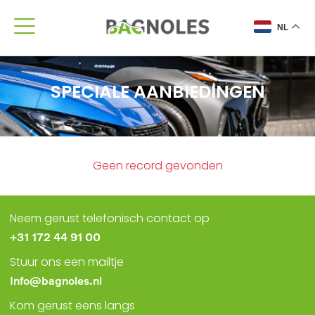
NL
SPECIALE AANBIEDINGEN
Geen record gevonden
Neem gerust telefonisch contact op
+31 172 44 91 00
Stuur ons een mailtje
Info@bagnoles.nl
Kom gerust eens langs