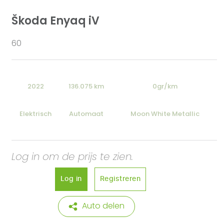
Škoda Enyaq iV
60
2022
136.075 km
0gr/km
Elektrisch
Automaat
Moon White Metallic
Log in om de prijs te zien.
Log in
Registreren
Auto delen