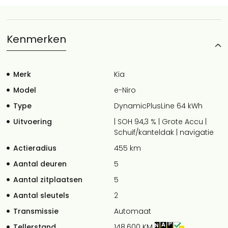
Kenmerken
Merk
Kia
Model
e-Niro
Type
DynamicPlusLine 64 kWh
Uitvoering
| SOH 94,3 % | Grote Accu |
Schuif/kanteldak | navigatie
Actieradius
455 km
Aantal deuren
5
Aantal zitplaatsen
5
Aantal sleutels
2
Transmissie
Automaat
Tellerstand
148.600 KM