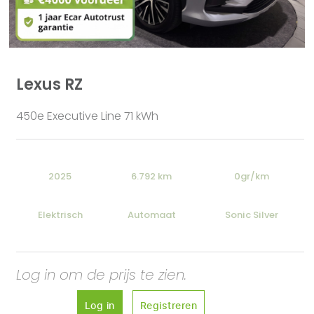
Lexus RZ
450e Executive Line 71 kWh
2025
6.792 km
0gr/km
Elektrisch
Automaat
Sonic Silver
Log in om de prijs te zien.
Log in
Registreren