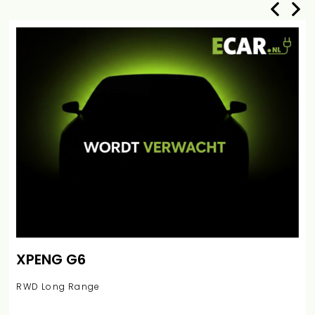
XPENG G6
RWD Long Range