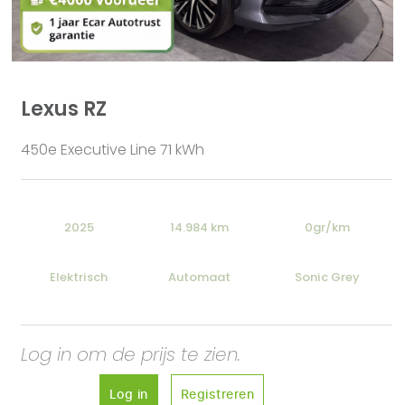
Lexus RZ
450e Executive Line 71 kWh
2025
14.984 km
0gr/km
Elektrisch
Automaat
Sonic Grey
Log in om de prijs te zien.
Log in
Registreren